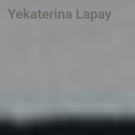
PT
EN
Yekaterina Lapay